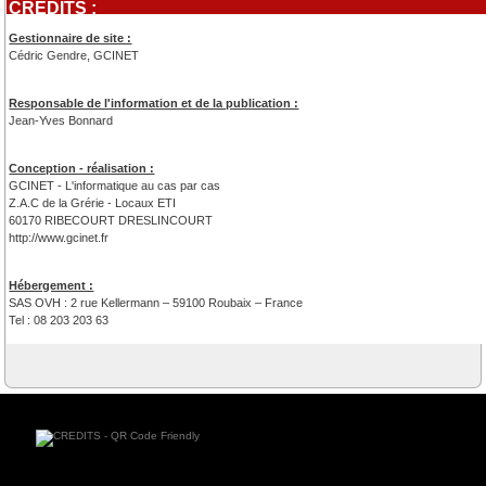
CRÉDITS :
Gestionnaire de site :
Cédric Gendre, GCINET
Responsable de l'information et de la publication :
Jean-Yves Bonnard
Conception - réalisation :
GCINET - L'informatique au cas par cas
Z.A.C de la Grérie - Locaux ETI
60170 RIBECOURT DRESLINCOURT
http://www.gcinet.fr
Hébergement :
SAS OVH : 2 rue Kellermann – 59100 Roubaix – France
Tel : 08 203 203 63