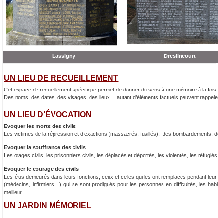
Lassigny
Dreslincourt
UN LIEU DE RECUEILLEMENT
Cet espace de recueillement spécifique permet de donner du sens à une mémoire à la fois pl
Des noms, des dates, des visages, des lieux… autant d’éléments factuels peuvent rappeler l
UN LIEU D’ÉVOCATION
Evoquer les morts des civils
Les victimes de la répression et d’exactions (massacrés, fusillés), des bombardements, d
Evoquer la souffrance des civils
Les otages civils, les prisonniers civils, les déplacés et déportés, les violentés, les réfug
Evoquer le courage des civils
Les élus demeurés dans leurs fonctions, ceux et celles qui les ont remplacés pendant leu
(médecins, infirmiers…) qui se sont prodigués pour les personnes en difficultés, les ha
meilleur.
UN JARDIN MÉMORIEL