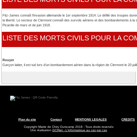
Fitz-James connaît l'invasion allemande le 1er septembre 1914. Le défilé des troupes dur
la liberté. Le secteur de Clermont connaît des survols aériens et des bombardements à la s
Picardie de mars et de juin 1918.
LISTE DES MORTS CIVILS POUR LA C
Rouyer
Garçon laitier, il est tué lors d’un bombardement aérien dans la région de Clermont le 20 juil
Plan du site
Contact
MENTIONS LEGALES
CREDITS
Copyright Mairie de Chiry Ourscamp 2018 - Tous droits reservés
Une réalisation
GCINet - L'informatique au cas par cas