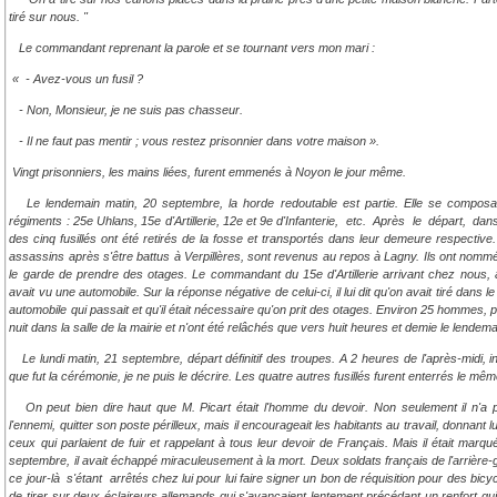
tiré sur nous. "
Le commandant reprenant la parole et se tournant vers mon mari :
« - Avez-vous un fusil ?
- Non, Monsieur, je ne suis pas chasseur.
- Il ne faut pas mentir ; vous restez prisonnier dans votre maison ».
Vingt prisonniers, les mains liées, furent emmenés à Noyon le jour même.
Le lendemain matin, 20 septembre, la horde redoutable est partie. Elle se composai
régiments : 25e Uhlans, 15e d'Artillerie, 12e et 9e d'Infanterie, etc. Après le départ, dan
des cinq fusillés ont été retirés de la fosse et transportés dans leur demeure respective
assassins après s'être battus à Verpillères, sont revenus au repos à Lagny. Ils ont nomm
le garde de prendre des otages. Le commandant du 15e d'Artillerie arrivant chez nous,
avait vu une automobile. Sur la réponse négative de celui-ci, il lui dit qu'on avait tiré dans l
automobile qui passait et qu'il était nécessaire qu'on prit des otages. Environ 25 hommes, 
nuit dans la salle de la mairie et n'ont été relâchés que vers huit heures et demie le lendema
Le lundi matin, 21 septembre, départ définitif des troupes. A 2 heures de l'après-midi, 
que fut la cérémonie, je ne puis le décrire. Les quatre autres fusillés furent enterrés le mêm
On peut bien dire haut que M. Picart était l'homme du devoir. Non seulement il n'a p
l'ennemi, quitter son poste périlleux, mais il encourageait les habitants au travail, donnant
ceux qui parlaient de fuir et rappelant à tous leur devoir de Français. Mais il était marqué 
septembre, il avait échappé miraculeusement à la mort. Deux soldats français de l'arrièr
ce jour-là s'étant arrêtés chez lui pour lui faire signer un bon de réquisition pour des bicy
de tirer sur deux éclaireurs allemands qui s'avançaient lentement précédant un renfort qui,