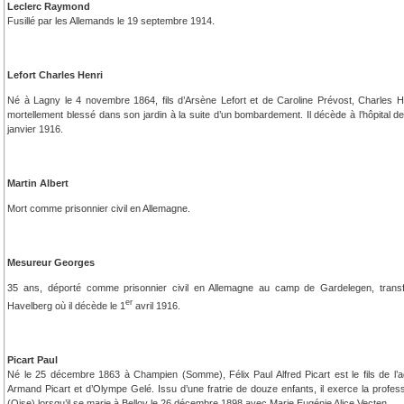
Leclerc Raymond
Fusillé par les Allemands le 19 septembre 1914.
Lefort Charles Henri
Né à Lagny le 4 novembre 1864, fils d’Arsène Lefort et de Caroline Prévost, Charles Henr
mortellement blessé dans son jardin à la suite d’un bombardement. Il décède à l’hôpital d
janvier 1916.
Martin Albert
Mort comme prisonnier civil en Allemagne.
Mesureur Georges
35 ans, déporté comme prisonnier civil en Allemagne au camp de Gardelegen, transf
er
Havelberg où il décède le 1
avril 1916.
Picart Paul
Né le 25 décembre 1863 à Champien (Somme), Félix Paul Alfred Picart est le fils de l’a
Armand Picart et d’Olympe Gelé. Issu d’une fratrie de douze enfants, il exerce la profes
(Oise) lorsqu’il se marie à Belloy le 26 décembre 1898 avec Marie Eugénie Alice Vecten.