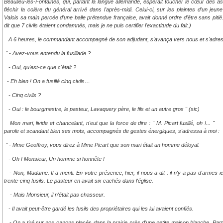
Beaulieu-lès-Fontaines, qui, parlant la langue allemande, espérait toucher le cœur des as
fléchir la colère du général arrivé dans l'après-midi. Celui-ci, sur les plaintes d'un jeun
Valois sa main percée d'une balle prétendue française, avait donné ordre d'être sans pit
dit que 7 civils étaient condamnés, mais je ne puis certifier l'exactitude du fait.)
A 6 heures, le commandant accompagné de son adjudant, s'avança vers nous et s'adres
" - Avez-vous entendu la fusillade ?
- Oui, qu'est-ce que c'était ?
- Eh bien ! On a fusillé cinq civils…
- Cinq civils ?
- Oui : le bourgmestre, le pasteur, Lavaquery père, le fils et un autre gros " (sic)
Mon mari, livide et chancelant, n'eut que la force de dire : " M. Picart fusillé, oh !.
parole et scandant bien ses mots, accompagnés de gestes énergiques, s'adressa à moi :
" - Mme Geoffroy, vous direz à Mme Picart que son mari était un homme déloyal.
- Oh ! Monsieur, Un homme si honnête !
- Non, Madame. Il a menti. En votre présence, hier, il nous a dit : il n'y a pas d'armes ic
trente-cinq fusils. Le pasteur en avait six cachés dans l'église.
- Mais Monsieur, il n'était pas chasseur.
- Il avait peut-être gardé les fusils des propriétaires qui les lui avaient confiés.
- On a tiré sur nos canons placés dans la prairie près d'une petite maison blanche. Par