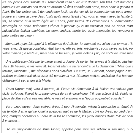
les soupçons des soldats qui sommèrent celui-ci de leur donner son fusil. Cet homme 
conduisit les soldats non dans sa maison où était cachée son arme, mais chez le gendre
(sic). En leur présence, il demanda son fusil ; ce dernier nia la possession de cette arme
trouvèrent dans la cave deux fusils qu'ils apportèrent chez nous amenant avec la famille La
fils, sa femme et la fillette âgée de 13 ans, pour fournir des explications au commanda
interrogés en notre présence jurèrent à genoux qu'ils ne voulaient pas se servir d'a
puisqu'elles étaient cachées. Le commandant, après les avoir menacés, les renvoya 
baïonnettes au canon.
Mon mari ayant fait appel à la clémence de l'officier, fut menacé par lui en ces termes : "
vous avez dit que la population était bonne, elle est très méchante ; vous serez arrêté, vous
votre maison ; je reste ici, mais cela ne fait rien ; je vous défens (sic) de sortir de votre mai
Une publication faite par le garde ayant ordonné de porter les armes à la Mairie, plusieu
Vers 10 heures, je vis venir M. Picart et allant à sa rencontre, je lui demandai : "Mais que 
terrible, Madame ", me répondit-il sans s'arrêter. Le curé, M. Flamant, accompagné d'un 
maison et demandait si on avait tiré pendant la nuit. D'autres soldats arrêtaient des homme
obligeaient à se rendre à la Mairie.
Dans l'après-midi, vers 3 heures, M. Picart alla demander à M. Valois une voiture pou
civils à Noyon. Il avait le pressentiment de sa fin prochaine. Il fit ses adieux à M. Valois et
place de Maire n'est pas enviable. je vais être emmené à Noyon ou peut-être fusillé.”
Vers cinq heures, deux salves, tirées à peu d'intervalle, mirent la population en émoi. 
du terrible drame qui se jouait à quelques mètres de la Mairie, côté nord-est, au pied d'un
cinq martyrs accroupis au bord de la fosse commune, les yeux bandés d'une toile de pail
à la Mairie…
Ni les supplications de Mme Picart, appelée pour faire ses adieux à son mari, ni c