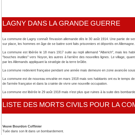
LAGNY DANS LA GRANDE GUERRE
La commune de Lagny connaît l'invasion allemande dès le 30 août 1914. Une partie de se
sur place, les hommes en âge de se battre sont faits prisonniers et déportés en Allemagne.
La commune est libérée le 18 mars 1917 suite au repli allemand "Alberich", mais les habi
"bouches inutiles" vers Noyon, les autres à l'arrière des nouvelles lignes. Le village, quant à
par les Allemands appliquant la stratégie de la terre brûlée.
La commune redevient française pendant une année mais demeure en zone avancée sous con
La commune est de nouveau envahie en mars 1918 mais ses habitants ont eu le temps de f
de l'armée française et dans la crainte de vivre une nouvelle occupation.
La commune est libérée le 29 août 1918 mais n’est plus que ruines à la suite des bombard
LISTE DES MORTS CIVILS POUR LA C
Veuve Bourdon Coffinier
Tuée dans son lit dans un bombardement.