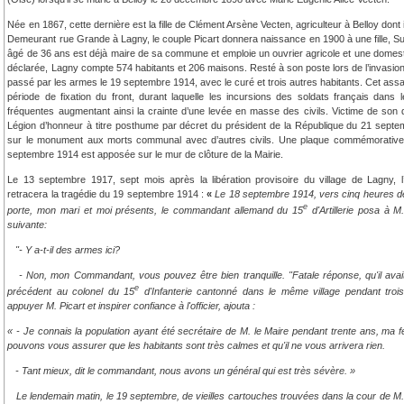
Née en 1867, cette dernière est la fille de Clément Arsène Vecten, agriculteur à Belloy dont 
Demeurant rue Grande à Lagny, le couple Picart donnera naissance en 1900 à une fille, Su
âgé de 36 ans est déjà maire de sa commune et emploie un ouvrier agricole et une domest
déclarée, Lagny compte 574 habitants et 206 maisons. Resté à son poste lors de l’invasion
passé par les armes le 19 septembre 1914, avec le curé et trois autres habitants. Cet assa
période de fixation du front, durant laquelle les incursions des soldats français dans 
fréquentes augmentant ainsi la crainte d’une levée en masse des civils. Victime de son de
Légion d’honneur à titre posthume par décret du président de la République du 21 sept
sur le monument aux morts communal avec d’autres civils. Une plaque commémorative
septembre 1914 est apposée sur le mur de clôture de la Mairie.
Le 13 septembre 1917, sept mois après la libération provisoire du village de Lagny, l’
retracera la tragédie du 19 septembre 1914 :
«
Le 18 septembre 1914, vers cinq heures de 
e
porte, mon mari et moi présents, le commandant allemand du 15
d'Artillerie posa à M.
suivante:
"- Y a-t-il des armes ici?
- Non, mon Commandant, vous pouvez être bien tranquille. "Fatale réponse, qu'il avait
e
précédent au colonel du 15
d'Infanterie cantonné dans le même village pendant trois
appuyer M. Picart et inspirer confiance à l'officier, ajouta :
« - Je connais la population ayant été secrétaire de M. le Maire pendant trente ans, ma f
pouvons vous assurer que les habitants sont très calmes et qu'il ne vous arrivera rien.
- Tant mieux, dit le commandant, nous avons un général qui est très sévère. »
Le lendemain matin, le 19 septembre, de vieilles cartouches trouvées dans la cour de M. Le