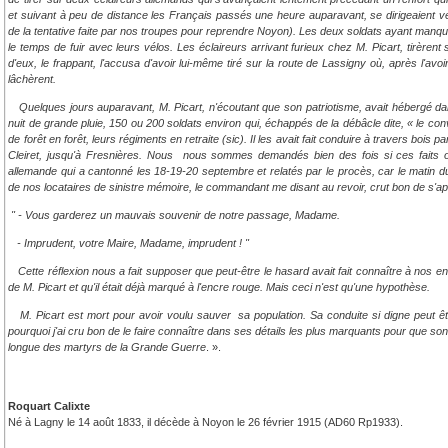
et suivant à peu de distance les Français passés une heure auparavant, se dirigeaient ver
de la tentative faite par nos troupes pour reprendre Noyon). Les deux soldats ayant manq
le temps de fuir avec leurs vélos. Les éclaireurs arrivant furieux chez M. Picart, tirèrent s
d'eux, le frappant, l'accusa d'avoir lui-même tiré sur la route de Lassigny où, après l'avoir
lâchèrent.
Quelques jours auparavant, M. Picart, n'écoutant que son patriotisme, avait hébergé da
nuit de grande pluie, 150 ou 200 soldats environ qui, échappés de la débâcle dite, « le con
de forêt en forêt, leurs régiments en retraite (sic). Il les avait fait conduire à travers boi
Cleiret, jusqu'à Fresnières. Nous nous sommes demandés bien des fois si ces faits 
allemande qui a cantonné les 18-19-20 septembre et relatés par le procès, car le matin 
de nos locataires de sinistre mémoire, le commandant me disant au revoir, crut bon de s'api
" - Vous garderez un mauvais souvenir de notre passage, Madame.
- Imprudent, votre Maire, Madame, imprudent ! "
Cette réflexion nous a fait supposer que peut-être le hasard avait fait connaître à nos en
de M. Picart et qu'il était déjà marqué à l'encre rouge. Mais ceci n'est qu'une hypothèse.
M. Picart est mort pour avoir voulu sauver sa population. Sa conduite si digne peut êt
pourquoi j'ai cru bon de le faire connaître dans ses détails les plus marquants pour que son n
longue des martyrs de la Grande Guerre
. ».
Roquart Calixte
Né à Lagny le 14 août 1833, il décède à Noyon le 26 février 1915 (AD60 Rp1933).