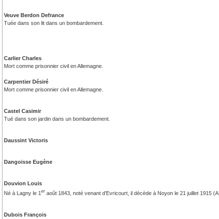
Veuve Berdon Defrance
Tuée dans son lit dans un bombardement.
Carlier Charles
Mort comme prisonnier civil en Allemagne.
Carpentier Désiré
Mort comme prisonnier civil en Allemagne.
Castel Casimir
Tué dans son jardin dans un bombardement.
Daussint Victoris
Dangoisse Eugène
Douvion Louis
er
Né à Lagny le 1
août 1843, noté venant d’Evricourt, il décède à Noyon le 21 juillet 1915 
Dubois François