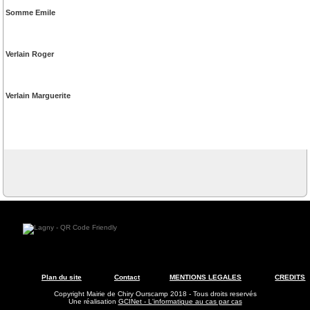
Somme Emile
Verlain Roger
Verlain Marguerite
Plan du site
Contact
MENTIONS LEGALES
CREDITS
Copyright Mairie de Chiry Ourscamp 2018 - Tous droits reservés
Une réalisation
GCINet - L'informatique au cas par cas