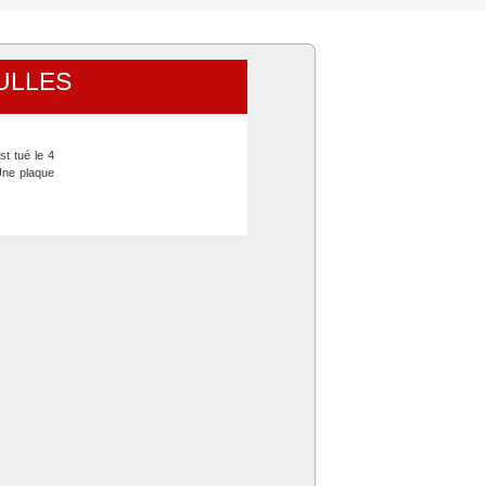
ULLES
t tué le 4
Une plaque