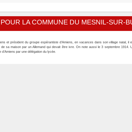
S POUR LA COMMUNE DU MESNIL-SUR-B
ns et président du groupe espérantiste d’Amiens, en vacances dans son village natal, il es
te de sa maison par un Allemand qui devait être ivre. On note aussi le 3 septembre 1914. 
e d’Amiens par une délégation du lycée.