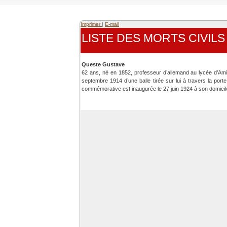
Imprimer
|
E-mail
LISTE DES MORTS CIVIL
Queste Gustave
62 ans, né en 1852, professeur d’allemand au lycée d’Amie
septembre 1914 d’une balle tirée sur lui à travers la por
commémorative est inaugurée le 27 juin 1924 à son domicil