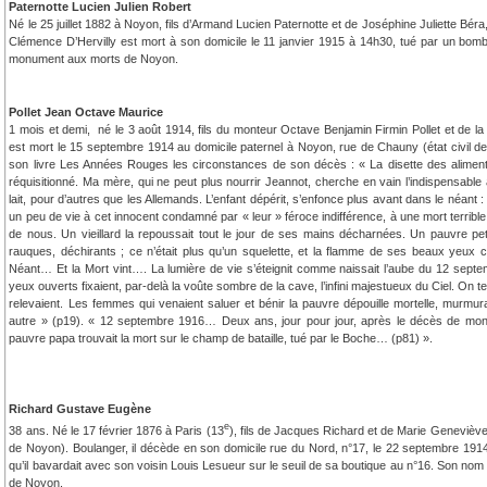
Paternotte Lucien Julien Robert
Né le 25 juillet 1882 à Noyon, fils d’Armand Lucien Paternotte et de Joséphine Juliette Béra
Clémence D’Hervilly est mort à son domicile le 11 janvier 1915 à 14h30, tué par un bom
monument aux morts de Noyon.
Pollet Jean Octave Maurice
1 mois et demi, né le 3 août 1914, fils du monteur Octave Benjamin Firmin Pollet et de la
est mort le 15 septembre 1914 au domicile paternel à Noyon, rue de Chauny (état civil d
son livre Les Années Rouges les circonstances de son décès : « La disette des aliments 
réquisitionné. Ma mère, qui ne peut plus nourrir Jeannot, cherche en vain l’indispensable 
lait, pour d’autres que les Allemands. L’enfant dépérit, s’enfonce plus avant dans le néant
un peu de vie à cet innocent condamné par « leur » féroce indifférence, à une mort terrible
de nous. Un vieillard la repoussait tout le jour de ses mains décharnées. Un pauvre pet
rauques, déchirants ; ce n’était plus qu’un squelette, et la flamme de ses beaux yeux cla
Néant… Et la Mort vint…. La lumière de vie s’éteignit comme naissait l’aube du 12 septe
yeux ouverts fixaient, par-delà la voûte sombre de la cave, l’infini majestueux du Ciel. On t
relevaient. Les femmes qui venaient saluer et bénir la pauvre dépouille mortelle, murmura
autre » (p19). « 12 septembre 1916… Deux ans, jour pour jour, après le décès de mon 
pauvre papa trouvait la mort sur le champ de bataille, tué par le Boche… (p81) ».
Richard Gustave Eugène
e
38 ans. Né le 17 février 1876 à Paris (13
), fils de Jacques Richard et de Marie Geneviève 
de Noyon). Boulanger, il décède en son domicile rue du Nord, n°17, le 22 septembre 1914
qu’il bavardait avec son voisin Louis Lesueur sur le seuil de sa boutique au n°16. Son no
de Noyon.