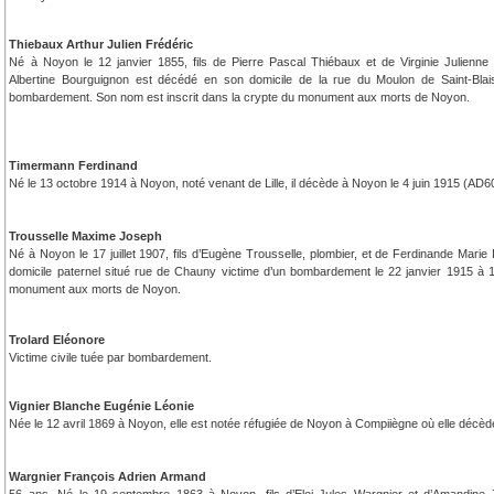
Thiebaux Arthur Julien Frédéric
Né à Noyon le 12 janvier 1855, fils de Pierre Pascal Thiébaux et de Virginie Julienne
Albertine Bourguignon est décédé en son domicile de la rue du Moulon de Saint-Blai
bombardement. Son nom est inscrit dans la crypte du monument aux morts de Noyon.
Timermann Ferdinand
Né le 13 octobre 1914 à Noyon, noté venant de Lille, il décède à Noyon le 4 juin 1915 (AD6
Trousselle Maxime Joseph
Né à Noyon le 17 juillet 1907, fils d’Eugène Trousselle, plombier, et de Ferdinande Mari
domicile paternel situé rue de Chauny victime d’un bombardement le 22 janvier 1915 à 
monument aux morts de Noyon.
Trolard Eléonore
Victime civile tuée par bombardement.
Vignier Blanche Eugénie Léonie
Née le 12 avril 1869 à Noyon, elle est notée réfugiée de Noyon à Compiiègne où elle déc
Wargnier François Adrien Armand