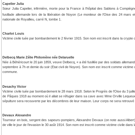
Capelier Julia
Sœur Julia Capelier, infirmière, morte pour la France à l’hôpital des Sablons à Compièg
fusillade allemande lors de la libération de Noyon (Le moniteur de l’Oise des 24 mars e
nationale de Royallieu, carré N, tombe 1.
Charlot Louis
Victime civile tuée par bombardement le 2 février 1915. Son nom est inscrit dans la cryp
Delbecq Marie Zélie Philomène née Delaruelle
Née à Béhéricourt le 20 juin 1859, veuve Delbecq, « a été fusillée par des soldats alleman
septembre à 7h et demie du soir (Etat civil de Noyon). Son nom est inscrit comme victime 
commune.
Desachy Victor
Victime civile tuée par bombardement le 28 mars 1918. Selon le Progrès de l’Oise du 3 juille
de Pâques 1918 au moment où il allait se réfugier dans sa cave avec Mme Orville Lequeux. 
sépulture sera recouverte par les décombres de leur maison. Leur corps ne sera retrouvé 
Devaux Alexandre
Tourneur en bois, sergent des sapeurs-pompiers, Alexandre Devaux (on note aussi Albert) e
de ville le jour de l’invasion le 30 août 1914. Son nom est inscrit comme victime civile d