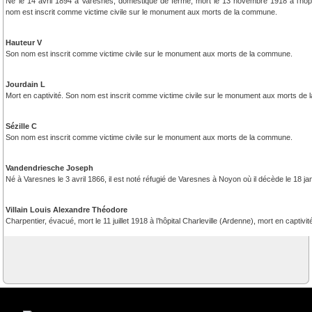
Né le 14 avril 1894 à Varesnes, domestique de ferme, mort le 13 novembre 1918 à l’hôpi
nom est inscrit comme victime civile sur le monument aux morts de la commune.
Hauteur V
Son nom est inscrit comme victime civile sur le monument aux morts de la commune.
Jourdain L
Mort en captivité. Son nom est inscrit comme victime civile sur le monument aux morts de
Sézille C
Son nom est inscrit comme victime civile sur le monument aux morts de la commune.
Vandendriesche Joseph
Né à Varesnes le 3 avril 1866, il est noté réfugié de Varesnes à Noyon où il décède le 18 
Villain Louis Alexandre Théodore
Charpentier, évacué, mort le 11 juillet 1918 à l’hôpital Charleville (Ardenne), mort en captivit