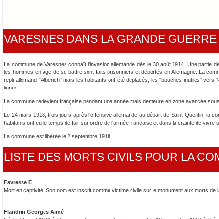
VARESNES DANS LA GRANDE GUERRE
La commune de Varesnes connaît l'invasion allemande dès le 30 août 1914. Une partie de
les hommes en âge de se battre sont faits prisonniers et déportés en Allemagne. La comm
repli allemand "Alberich" mais les habitants ont été déplacés, les "bouches inutiles" vers 
lignes.
La commune redevient française pendant une année mais demeure en zone avancée sous con
Le 24 mars 1918, trois jours après l'offensive allemande au départ de Saint-Quentin, la
habitants ont eu le temps de fuir sur ordre de l'armée française et dans la crainte de vivre
La commune est libérée le 2 septembre 1918.
LISTE DES MORTS CIVILS POUR LA C
Favresse E
Mort en captivité. Son nom est inscrit comme victime civile sur le monument aux morts de
Flandrin Georges Aimé