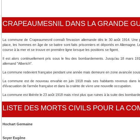
CRAPEAUMESNIL DANS LA GRANDE G
La commune de Crapeaumesnil connaît l'invasion allemande dès le 30 août 1914. Une p
place, les hommes en âge de se battre sont faits prisonniers et déportés en Allemagne. L
course à la mer et se trouve en première ligne lorsque les positions se figent.
Il est alors continuellement pris sous le feu des bombardements. Jusqu’au 18 mars 1917, 
allemand "Alberich".
La commune redevient française pendant une année mais demeure en zone avancée sous con
La commune est de nouveau envahie en juin 1918 mais ses habitants revenus dans les
d'évacuation de l'armée française et dans la crainte de vivre une nouvelle occupation.
La commune est libérée le 23 août 1918 mais n’est plus que ruines à la suite des bombard
LISTE DES MORTS CIVILS POUR LA 
Hochart Germaine
Soyer Eugène