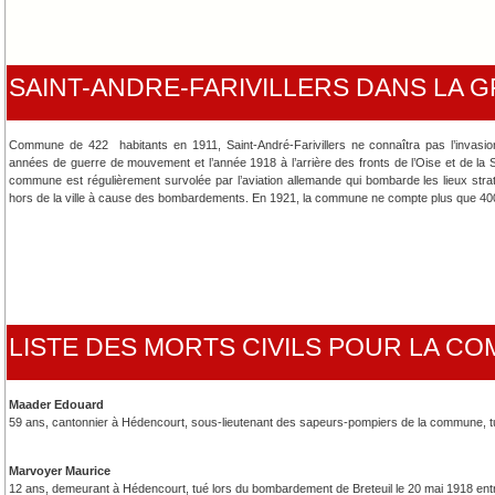
SAINT-ANDRE-FARIVILLERS DANS LA
Commune de 422 habitants en 1911, Saint-André-Farivillers ne connaîtra pas l’invasion
années de guerre de mouvement et l’année 1918 à l’arrière des fronts de l’Oise et de la
commune est régulièrement survolée par l’aviation allemande qui bombarde les lieux strat
hors de la ville à cause des bombardements. En 1921, la commune ne compte plus que 400
LISTE DES MORTS CIVILS POUR LA C
Maader Edouard
59 ans, cantonnier à Hédencourt, sous-lieutenant des sapeurs-pompiers de la commune, tu
Marvoyer Maurice
12 ans, demeurant à Hédencourt, tué lors du bombardement de Breteuil le 20 mai 1918 ent