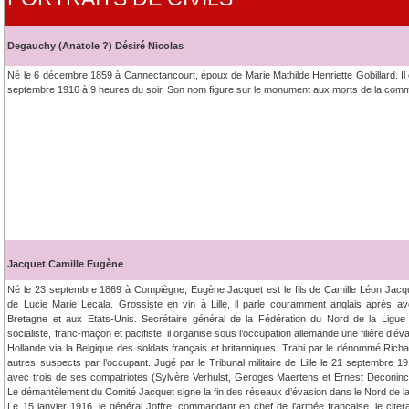
Degauchy (Anatole ?) Désiré Nicolas
Né le 6 décembre 1859 à Cannectancourt, époux de Marie Mathilde Henriette Gobillard. Il 
septembre 1916 à 9 heures du soir. Son nom figure sur le monument aux morts de la com
Jacquet Camille Eugène
Né le 23 septembre 1869 à Compiègne, Eugène Jacquet est le fils de Camille Léon Jacque
de Lucie Marie Lecala. Grossiste en vin à Lille, il parle couramment anglais après a
Bretagne et aux Etats-Unis. Secrétaire général de la Fédération du Nord de la Ligue
socialiste, franc-maçon et pacifiste, il organise sous l’occupation allemande une filière d’éva
Hollande via la Belgique des soldats français et britanniques. Trahi par le dénommé Richar
autres suspects par l’occupant. Jugé par le Tribunal militaire de Lille le 21 septembre
avec trois de ses compatriotes (Sylvère Verhulst, Geroges Maertens et Ernest Deconinck)
Le démantèlement du Comité Jacquet signe la fin des réseaux d’évasion dans le Nord de l
Le 15 janvier 1916, le général Joffre, commandant en chef de l’armée française, le citera