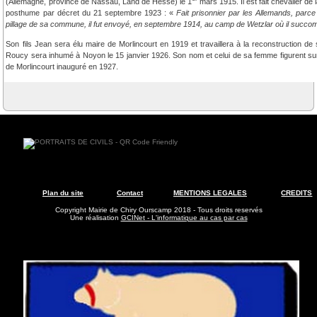
(Allemagne, province de Nassau, Land de Hesse) le 1
mars 1915. Il est fait chevalier de 
posthume par décret du 21 septembre 1923 : «
Fait prisonnier par les Allemands, parce
pillage de sa commune, il fut envoyé, en septembre 1914, au camp de Wetzlar où il succo
Son fils Jean sera élu maire de Morlincourt en 1919 et travaillera à la reconstruction
Roucy sera inhumé à Noyon le 15 janvier 1926. Son nom et celui de sa femme figurent s
de Morlincourt inauguré en 1927.
Plan du site
Contact
MENTIONS LEGALES
CREDITS
Copyright Mairie de Chiry Ourscamp 2018 - Tous droits reservés
Une réalisation
GCINet - L'informatique au cas par cas