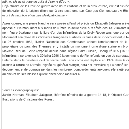
même, elle avait voué un culte à Jeanne d’Arc
».
Déjà titulaire de la Croix de guerre avec deux citations et de la croix d’Italie, elle est éle
de chevalier de la Légion d’honneur à titre posthume par Georges Clemenceau : «
Elle
esprit de sacrifice et du plus idéal patriotisme
».
Après-guerre, une pierre blanche sera posée à l’endroit précis où Elisabeth Jalaguier a ét
apposé sur le monument aux morts de Nîmes, la seule civile aux côtés des 1312 soldats 
nom figure également sur le livre d’or des Infirmières de la Croix-Rouge ainsi que sur cel
Monument à la gloire des infirmières françaises et alliées victimes de leur dévouement, à 
Le 26 octobre 1954, l’Union Nationale des Combattants achète l’emplacement de la 
propriétaire du parc des Thermes et y installe un monument orné d’une statue en bron
Maxime Real del Sarte (exposé depuis dans l’église Saint-Sulpice). Inauguré le 5 juin
infirmières » sera vendu le 30 juillet 1996 à la commune de Pierrefonds en vue de sa restau
Enterré dans le cimetière civil de Pierrefonds, son corps est déplacé en 1974 dans le car
citation à l’ordre de l’Armée, signée du général Mangin, sera : « Infirmière qui a donné l
dévouement et de courage pendant les nombreux bombardements auxquels elle a été sou
au chevet de ses blessés qu’elle cherchait à rassurer ».
Sources iconographiques:
Jardin Norman, Elisabeth Jalaguier, l’héroïne nîmoise de la guerre 14-18, in Objectif 
Illustrations de Christiane des Forest.