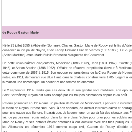
de Roucy Gaston Marie
Né le 23 juillet 1855 à Abbeville (Somme), Charles Gaston Marie de Roucy est le fils d’Adr
conseiller municipal de Noyon, et de Fanny Firminie Elise de Vismes (1837-1866). Le 25 juil
(Seine Maritime) avec Marie Eulalie Ernestine Marguerite de Chauvenet.
De cette union naîtront cinq enfants, Madeleine (1886-1962), Jean (1891-1967), Colette (
1948) et Adrien Antoine (1898-1962). Officier de réserve, propriétaire éleveur à Morlincou
cette commune de 1887 à 1915. Son épouse est présidente de la Croix Rouge de Noyon.
notée, en 1911, demeurant rue d’En Haut, dans le château construit vers 1785. Logent à leu
la maison une domestique, un cocher et une femme de chambre.
Le 2 septembre 1914, tandis que ses deux fils et son gendre sont mobilisés, son épou
Saint-Barthélemy. Noyon est alors occupé par les troupes allemandes depuis le 30 août.
Retenu prisonnier en 1914 dans un pavillon de l’école de Morlincourt, il parvient à informer 
le maire de Noyon, Ernest Noël. Venu à son secours, ce dernier le trouva calme et courage
pour une cause que j’ignore. Il paraît que, de la commune, on aurait fait des signaux aux Fra
fait, de paroissiens réunis autour d’une lumière dans l’église pour prier pour les soldats au
Mme de Roucy et ses enfants étaient enfermés à leur domicile avec des filles publiques. 
les Allemands en décembre 1914 comme otage civil, Gaston de Roucy décède en
er