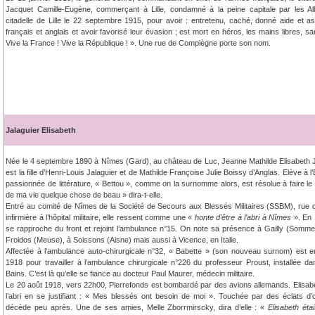
Jacquet Camille-Eugène, commerçant à Lille, condamné à la peine capitale par les Al
citadelle de Lille le 22 septembre 1915, pour avoir : entretenu, caché, donné aide et as
français et anglais et avoir favorisé leur évasion ; est mort en héros, les mains libres, s
Vive la France ! Vive la République ! ». Une rue de Compiègne porte son nom.
Jalaguier Elisabeth
Née le 4 septembre 1890 à Nîmes (Gard), au château de Luc, Jeanne Mathilde Elisabeth J
est la fille d’Henri-Louis Jalaguier et de Mathilde Françoise Julie Boissy d’Anglas. Elève à
passionnée de littérature, « Bettou », comme on la surnomme alors, est résolue à faire le 
de ma vie quelque chose de beau » dira-t-elle.
Entré au comité de Nîmes de la Société de Secours aux Blessés Militaires (SSBM), ru
infirmière à l’hôpital militaire, elle ressent comme une «
honte d’être à l’abri à Nîmes
». En 
se rapproche du front et rejoint l’ambulance n°15. On note sa présence à Gailly (Somme
Froidos (Meuse), à Soissons (Aisne) mais aussi à Vicence, en Italie.
Affectée à l’ambulance auto-chirurgicale n°32, « Babette » (son nouveau surnom) est 
1918 pour travailler à l’ambulance chirurgicale n°226 du professeur Proust, installée da
Bains. C’est là qu’elle se fiance au docteur Paul Maurer, médecin militaire.
Le 20 août 1918, vers 22h00, Pierrefonds est bombardé par des avions allemands. Elisab
l’abri en se justifiant : « Mes blessés ont besoin de moi ». Touchée par des éclats d’
décède peu après. Une de ses amies, Melle Zborrmirscky, dira d’elle : «
Elisabeth étai