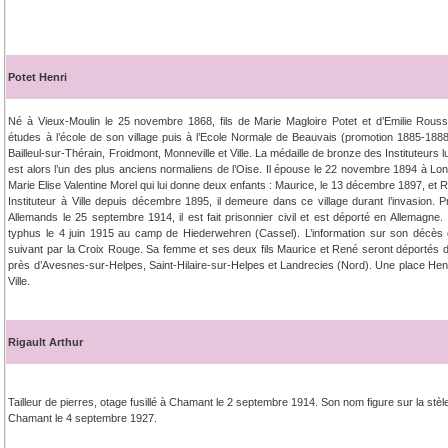
Potet Henri
Né à Vieux-Moulin le 25 novembre 1868, fils de Marie Magloire Potet et d’Emilie Rousse
études à l’école de son village puis à l’Ecole Normale de Beauvais (promotion 1885-1888
Bailleul-sur-Thérain, Froidmont, Monneville et Ville. La médaille de bronze des Instituteurs l
est alors l’un des plus anciens normaliens de l’Oise. Il épouse le 22 novembre 1894 à Lon
Marie Elise Valentine Morel qui lui donne deux enfants : Maurice, le 13 décembre 1897, et 
Instituteur à Ville depuis décembre 1895, il demeure dans ce village durant l’invasion.
Allemands le 25 septembre 1914, il est fait prisonnier civil et est déporté en Allemagne. 
typhus le 4 juin 1915 au camp de Hiederwehren (Cassel). L’information sur son décès 
suivant par la Croix Rouge. Sa femme et ses deux fils Maurice et René seront déportés 
près d’Avesnes-sur-Helpes, Saint-Hilaire-sur-Helpes et Landrecies (Nord). Une place Henr
Ville.
Rigault Arthur
Tailleur de pierres, otage fusillé à Chamant le 2 septembre 1914. Son nom figure sur la stè
Chamant le 4 septembre 1927.